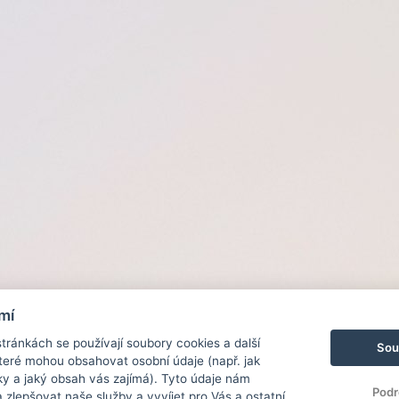
mí
ránkách se používají soubory cookies a další
Sou
 které mohou obsahovat osobní údaje (např. jak
ky a jaký obsah vás zajímá). Tyto údaje nám
Podr
zlepšovat naše služby a vyvíjet pro Vás a ostatní