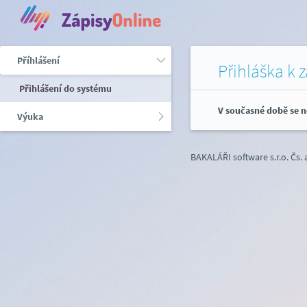
Příhlášení
Přihláška k 
Přihlášení do systému
V současné době se n
Výuka
BAKALÁŘI software s.r.o.
Čs.