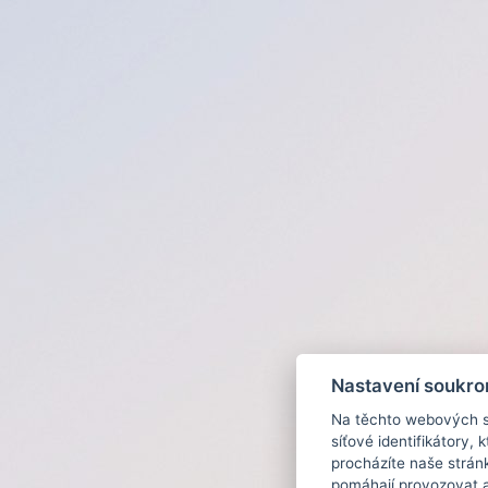
Nastavení soukro
Na těchto webových st
síťové identifikátory,
procházíte naše strán
pomáhají provozovat a 