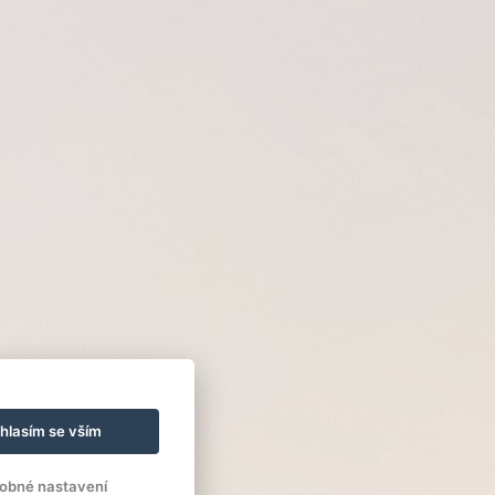
hlasím se vším
obné nastavení