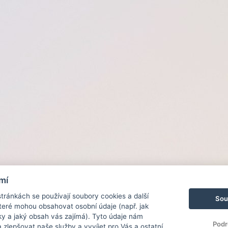
mí
ránkách se používají soubory cookies a další
Sou
 které mohou obsahovat osobní údaje (např. jak
ky a jaký obsah vás zajímá). Tyto údaje nám
Podr
zlepšovat naše služby a vyvíjet pro Vás a ostatní