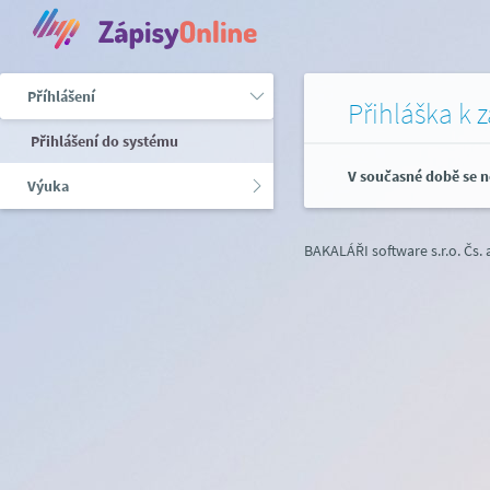
Příhlášení
Přihláška k 
Přihlášení do systému
V současné době se n
Výuka
BAKALÁŘI software s.r.o.
Čs.