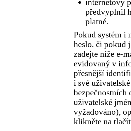
internetový 
předvyplnil h
platné.
Pokud systém i 
heslo, či pokud 
zadejte níže e-m
evidovaný v inf
přesnější identi
i své uživatelsk
bezpečnostních
uživatelské jmé
vyžadováno), op
klikněte na tlač