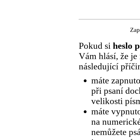
Zap
Pokud si
heslo 
Vám hlásí, že je
následující příči
máte zapnuto
při psaní do
velikosti pís
máte vypnut
na numerické
nemůžete psát