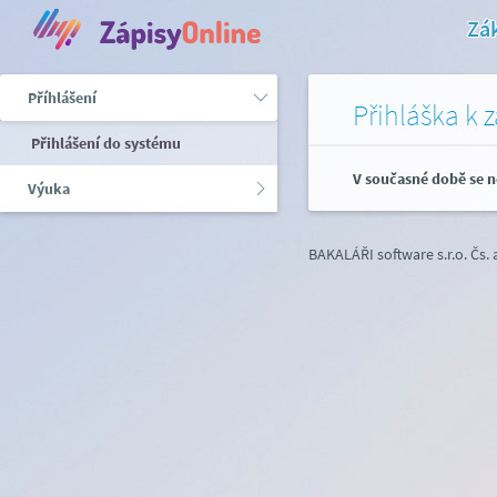
Zák
Příhlášení
Přihláška k 
Přihlášení do systému
V současné době se n
Výuka
BAKALÁŘI software s.r.o.
Čs.