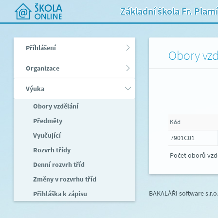
Základní škola Fr. Plam
Příhlášení
Obory vzd
Organizace
Výuka
Obory vzdělání
Předměty
Kód
Vyučující
7901C01
Rozvrh třídy
Počet oborů vzd
Denní rozvrh tříd
Změny v rozvrhu tříd
BAKALÁŘI software s.r.o
Přihláška k zápisu