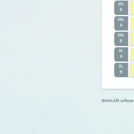
VII.
B
VIII.
A
VIII.
B
IX.
A
IX.
B
BAKALÁŘI software 