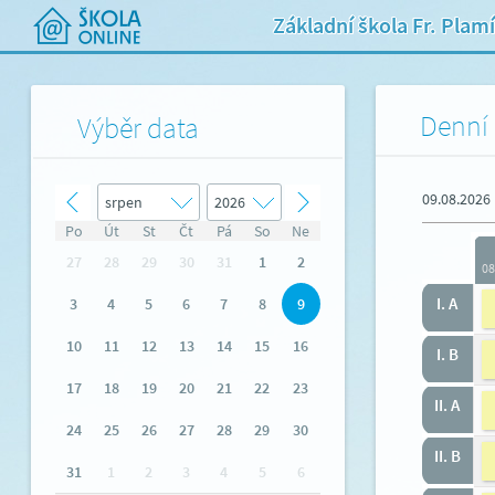
Základní škola Fr. Plam
Denní 
Výběr data
09.08.2026
Po
Út
St
Čt
Pá
So
Ne
27
28
29
30
31
1
2
08
I. A
3
4
5
6
7
8
9
10
11
12
13
14
15
16
I. B
17
18
19
20
21
22
23
II. A
24
25
26
27
28
29
30
II. B
31
1
2
3
4
5
6