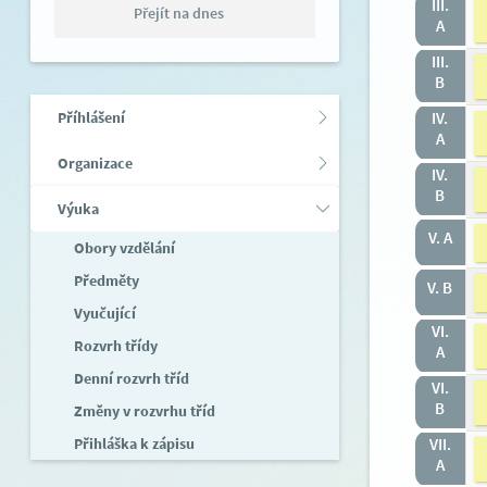
III.
Přejít na dnes
A
III.
B
Příhlášení
IV.
A
Organizace
IV.
B
Výuka
V. A
Obory vzdělání
Předměty
V. B
Vyučující
VI.
Rozvrh třídy
A
Denní rozvrh tříd
VI.
B
Změny v rozvrhu tříd
Přihláška k zápisu
VII.
A