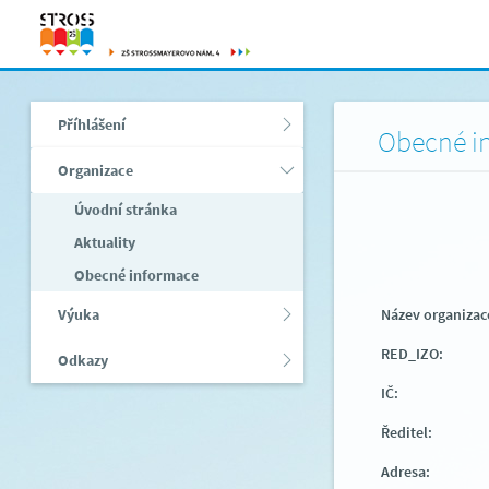
Příhlášení
Obecné i
Organizace
Úvodní stránka
Aktuality
Obecné informace
Výuka
Název organizac
RED_IZO:
Odkazy
IČ:
Ředitel:
Adresa: