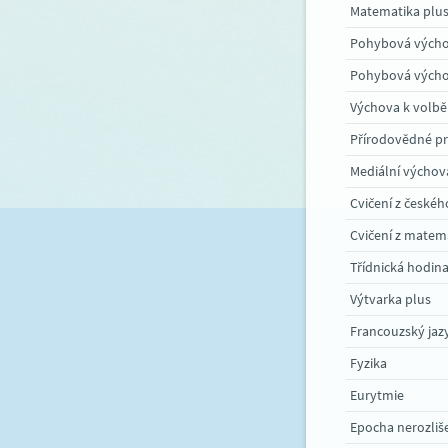
Matematika plu
Pohybová vých
Pohybová vých
Výchova k volbě
Přírodovědné p
Mediální výchov
Cvičení z českéh
Cvičení z matem
Třídnická hodin
Výtvarka plus
Francouzský jaz
Fyzika
Eurytmie
Epocha nerozliš