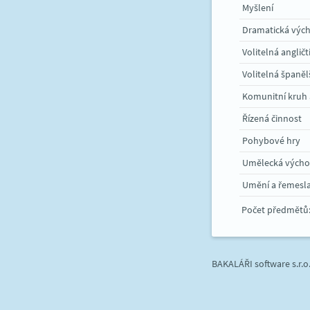
Myšlení
Dramatická výc
Volitelná angličt
Volitelná španěl
Komunitní kruh 
Řízená činnost
Pohybové hry
Umělecká výcho
Umění a řemesl
Počet předmětů
BAKALÁŘI software s.r.o