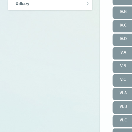
Odkazy
IV.B
IV.C
IV.D
V.A
V.B
V.C
VI.A
VI.B
VI.C