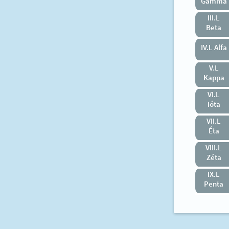
Gamma
III.L
Beta
IV.L Alfa
V.L
Kappa
VI.L
Ióta
VII.L
Éta
VIII.L
Zéta
IX.L
Penta