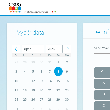
Denní 
Výběr data
08.08.2026
Po
Út
St
Čt
Pá
So
Ne
27
28
29
30
31
1
2
PT
3
4
5
6
7
8
9
10
11
12
13
14
15
16
I.A
17
18
19
20
21
22
23
I.B
24
25
26
27
28
29
30
I.C
31
1
2
3
4
5
6