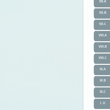
VII.A
VII.B
VII.C
VIII.A
VIII.B
VIII.C
IX.A
IX.B
IX.C
I. U