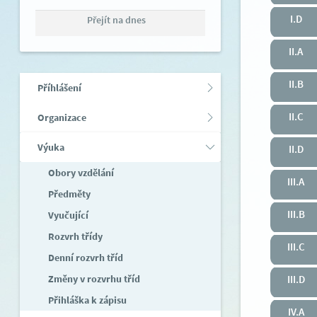
I.D
Přejít na dnes
II.A
II.B
Příhlášení
II.C
Organizace
Výuka
II.D
Obory vzdělání
III.A
Předměty
III.B
Vyučující
Rozvrh třídy
III.C
Denní rozvrh tříd
Změny v rozvrhu tříd
III.D
Přihláška k zápisu
IV.A