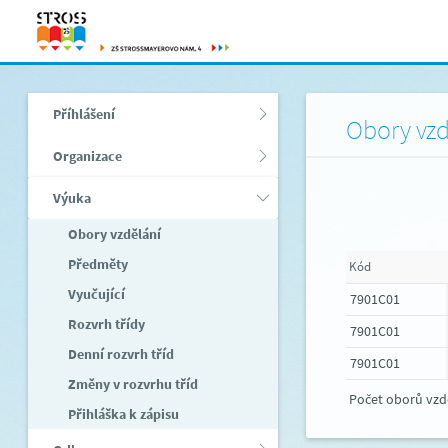
Příhlášení
Obory vzd
Organizace
Výuka
Obory vzdělání
Předměty
Kód
Vyučující
7901C01
Rozvrh třídy
7901C01
Denní rozvrh tříd
7901C01
Změny v rozvrhu tříd
Počet oborů vzd
Přihláška k zápisu