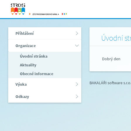
Příhlášení
Úvodní st
Organizace
Úvodní stránka
Dobrý den
Aktuality
Obecné informace
BAKALÁŘI software s.r.o
Výuka
Odkazy